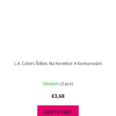
L.A. Colors Štětec Na Korektor A Konturování
Skladem
(2 pcs)
€3,68
ADD TO CART