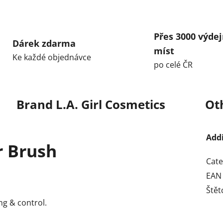
Přes 3000 výdej
Dárek zdarma
míst
Ke každé objednávce
po celé ČR
Brand
L.A. Girl Cosmetics
Ot
Add
r Brush
Cate
EAN
Štět
ing & control.