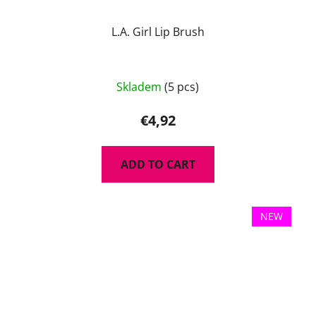
L.A. Girl Lip Brush
Skladem
(5 pcs)
€4,92
ADD TO CART
NEW