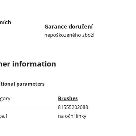
ních
Garance doručení
nepoškozeného zboží
her information
itional parameters
gory
Brushes
81555202088
ce.1
na oční linky