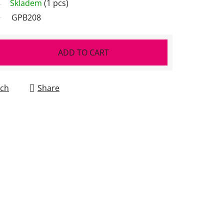
Skladem
(1 pcs)
GPB208
ADD TO CART
ch
Share