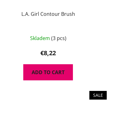
L.A. Girl Contour Brush
Skladem
(3 pcs)
€8,22
ADD TO CART
SALE