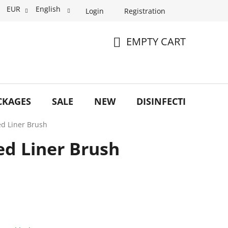
EUR
English
Login
Registration
EMPTY CART
SHOPPING
CART
CKAGES
SALE
NEW
DISINFECTION
O
led Liner Brush
led Liner Brush