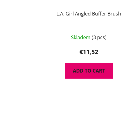
L.A. Girl Angled Buffer Brush
Skladem
(3 pcs)
€11,52
ADD TO CART