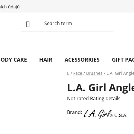
ích údajů
BODY CARE
HAIR
ACESSORRIES
GIFT PA
Home
/
Face
/
Brushes
/
L.A. Girl Ang
L.A. Girl Ang
The
Not rated
Rating details
average
Brand:
product
rating
is