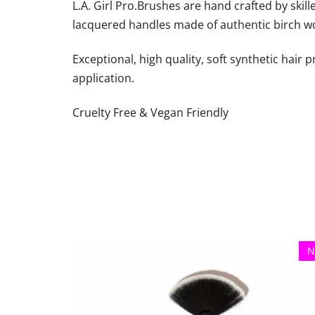
L.A. Girl Pro.Brushes are hand crafted by skil
lacquered handles made of authentic birch wo
Exceptional, high quality, soft synthetic hair 
application.
Cruelty Free & Vegan Friendly
N